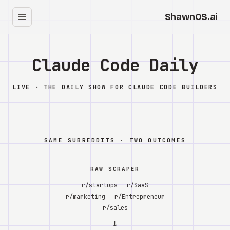
עב
בית
Clearbox
↗
בלוג
Shows
Cracked GTM
Knowledge
Reddit