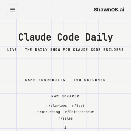
עב
בית
Clearbox
↗
בלוג
Shows
Cracked GTM
Knowledge
Reddit