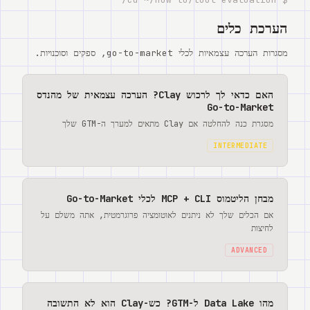
הערכת כלים
מסגרות הערכה עצמאיות לכלי go-to-market, ספקים וסוכנויות.
האם כדאי לך לרכוש Clay? הערכה עצמאית של מהנדס
Go-to-Market
מסגרת כנה להחלטה אם Clay מתאים למערך ה-GTM שלך
INTERMEDIATE
מבחן הליטמוס MCP + CLI לכלי Go-to-Market
אם הכלים שלך לא ניתנים לאוטומציה פרוגרמטית, אתה משלם על
לחיצות
ADVANCED
מהו Data Lake ל-GTM? כש-Clay הוא לא התשובה