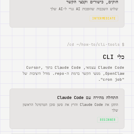
חוקים, כישורים וקבצי הקשר
שלוש השכבות שהופכות AI גנרי ל-AI שלך
INTERMEDIATE
$ cd ~/how-to/cli-tools/
כלי CLI
Claude Code עצמאי, Claude Code בתוך Cursor,
OpenClaw, מנועי הקשר ברמת ה-repo. מודל היציבות של
"cron job".
התחלה מהירה עם Claude Code
התקן את Claude Code והרץ את סשן סוכן הטרמינל הראשון
שלך
BEGINNER