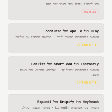
מתי להפעיל עוזרים ומתי לתזמר צוות מלא
ADVANCED
Clay מול Apollo מול ZoomInfo
השוואת פלטפורמות העשרת לידים - ממישהו שמפעיל את שלושתן
INTERMEDIATE
Instantly מול Smartlead מול Lemlist
השוואת פלטפורמות אימייל קר - נשלחות, תמחור, ומה באמת
חשוב
INTERMEDIATE
HeyReach מול Dripify מול Expandi
השוואת כלי אוטומציית LinkedIn - בטיחות חשבון, סקייל,