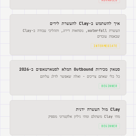
ADVANCED
איך להשתמש ב-Clay להעשרת לידים
העשרת waterfall, נוסחאות דירוג, ותהליכי עבודה ב-Clay
שבאמת עובדים
INTERMEDIATE
סטאק מכירות Outbound המלא לסטארטאפים ב-2026
כל כלי שאתם צריכים - ואלה שאפשר לדלג עליהם
BEGINNER
Clay מול העשרה ידנית
מתי Clay משתלם ומתי גיליון אלקטרוני מספיק
BEGINNER