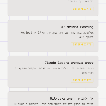
לעבודה דרך הטרמינל
INTERMEDIATE
PostHog למהנדסי GTM
אנליטיקה בקוד פתוח עם דיוק גבוה יותר מ-GA או HubSpot
למעקב ABM
INTERMEDIATE
סשנים משותפים ב-Claude Code
תיקייה משותפת עם תהליכי עבודה, סקריפטים, והקשר משותף בין
חברי צוות
INTERMEDIATE
איך להעריך ריפוים ב-GitHub
לעולם אל תתקין ריפו של מישהו סתם ככה. השתמש ב-Claude