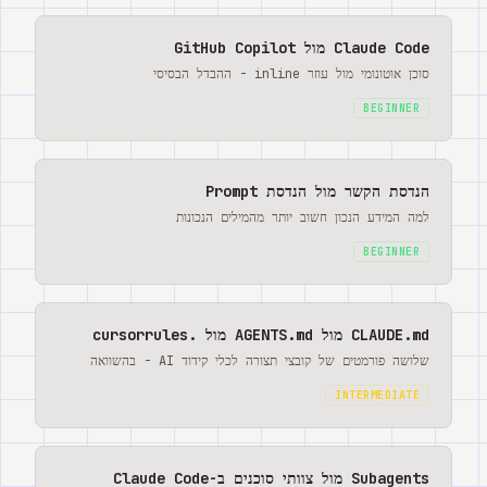
Claude Code מול GitHub Copilot
סוכן אוטונומי מול עוזר inline - ההבדל הבסיסי
BEGINNER
הנדסת הקשר מול הנדסת Prompt
למה המידע הנכון חשוב יותר מהמילים הנכונות
BEGINNER
CLAUDE.md מול AGENTS.md מול .cursorrules
שלושה פורמטים של קובצי תצורה לכלי קידוד AI - בהשוואה
INTERMEDIATE
Subagents מול צוותי סוכנים ב-Claude Code