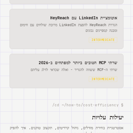
אוטומציית LinkedIn עם HeyReach
הגדרת HeyReach להפצת LinkedIn מרובת שולחים עם חימום
ומבנה קמפיינים נכונים
INTERMEDIATE
שרתי MCP הטובים ביותר למפתחים ב-2026
שרתי ה-MCP ששווה להגדיר - ואלה שכדאי לדלג עליהם
INTERMEDIATE
$ cd ~/how-to/cost-efficiency/
יעילות עלויות
אסטרטגיית בחירת מודלים, ניהול קרדיטים, תקצוב טוקנים. איך להפיק