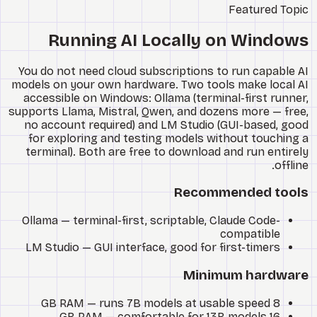
Watch
Featured Topic
אודות
Running AI Locally on Windows
You do not need cloud subscriptions to run capable AI
models on your own hardware. Two tools make local AI
accessible on Windows:
Ollama
(terminal-first runner,
supports Llama, Mistral, Qwen, and dozens more — free,
no account required) and
LM Studio
(GUI-based, good
for exploring and testing models without touching a
terminal). Both are free to download and run entirely
offline.
Recommended tools
Ollama
— terminal-first, scriptable, Claude Code-
compatible
LM Studio
— GUI interface, good for first-timers
Minimum hardware
8 GB RAM — runs 7B models at usable speed
16 GB RAM — comfortable for 13B models