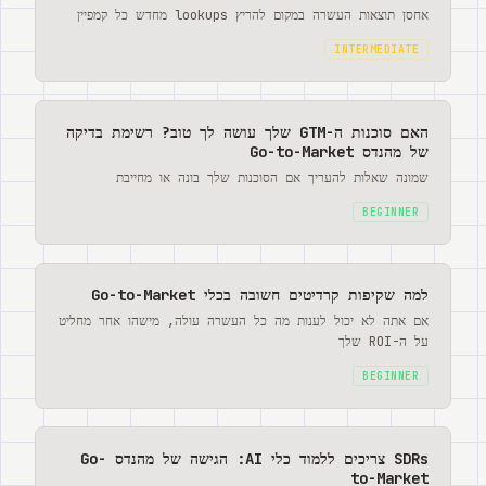
אחסן תוצאות העשרה במקום להריץ lookups מחדש כל קמפיין
INTERMEDIATE
האם סוכנות ה-GTM שלך עושה לך טוב? רשימת בדיקה
של מהנדס Go-to-Market
שמונה שאלות להעריך אם הסוכנות שלך בונה או מחייבת
BEGINNER
למה שקיפות קרדיטים חשובה בכלי Go-to-Market
אם אתה לא יכול לענות מה כל העשרה עולה, מישהו אחר מחליט
על ה-ROI שלך
BEGINNER
SDRs צריכים ללמוד כלי AI: הגישה של מהנדס Go-
to-Market