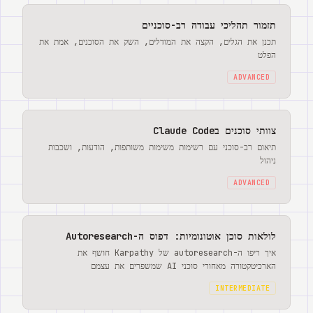
תזמור תהליכי עבודה רב-סוכניים
תכנן את הגלים, הקצה את המודלים, השק את הסוכנים, אמת את
הפלט
ADVANCED
צוותי סוכנים בClaude Code
תיאום רב-סוכני עם רשימות משימות משותפות, הודעות, ושכבות
ניהול
ADVANCED
לולאות סוכן אוטונומיות: דפוס ה-Autoresearch
איך ריפו ה-autoresearch של Karpathy חושף את
הארכיטקטורה מאחורי סוכני AI שמשפרים את עצמם
INTERMEDIATE