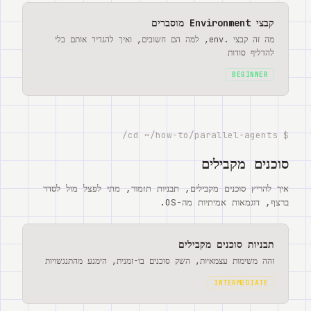
קבצי Environment מוסברים
מה זה קבצי .env, למה הם חשובים, ואיך להגדיר אותם בלי
להדליף סודות
BEGINNER
$ cd ~/how-to/parallel-agents/
סוכנים מקבילים
איך להריץ סוכנים מקבילים, תבניות תזמור, מתי לפצל מול לסדר
ברצף, דוגמאות אמיתיות מה-OS.
תבניות סוכנים מקבילים
זהה משימות עצמאיות, השק סוכנים בו-זמנית, הימנע מהתנגשויות
INTERMEDIATE