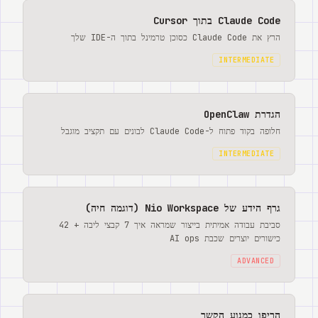
Claude Code בתוך Cursor
הרץ את Claude Code כסוכן טרמינל בתוך ה-IDE שלך
INTERMEDIATE
הגדרת OpenClaw
חלופה בקוד פתוח ל-Claude Code לבונים עם תקציב מוגבל
INTERMEDIATE
גרף הידע של Nio Workspace (דוגמה חיה)
סביבת עבודה אמיתית בייצור שמראה איך 7 קבצי ליבה + 42
כישורים יוצרים שכבת AI ops
ADVANCED
הריפו כמנוע הקשר