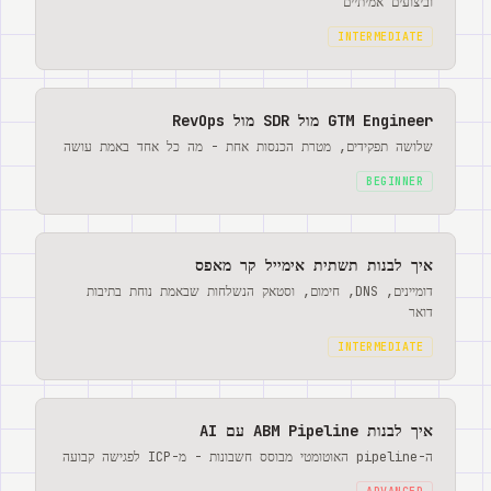
וביצועים אמיתיים
INTERMEDIATE
GTM Engineer מול SDR מול RevOps
שלושה תפקידים, מטרת הכנסות אחת - מה כל אחד באמת עושה
BEGINNER
איך לבנות תשתית אימייל קר מאפס
דומיינים, DNS, חימום, וסטאק הנשלחות שבאמת נוחת בתיבות
דואר
INTERMEDIATE
איך לבנות ABM Pipeline עם AI
ה-pipeline האוטומטי מבוסס חשבונות - מ-ICP לפגישה קבועה