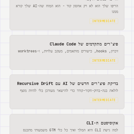
הריפו שלך הוא לא רק אחסון קוד - הוא המוח שה-AI שלך קורא
ממנו
INTERMEDIATE
פיצ'רים מתקדמים של Claude Code
זיכרון, hooks, כישורים מותאמים, מעקב עלויות, ו-worktrees
INTERMEDIATE
בדיקת פיצ'רים חדשים של AI עם Recursive Drift
לולאת בנה-בדוק-חקור-קודד כדי להישאר מעודכן בלי להיות מוצף
INTERMEDIATE
אקוסיסטם ה-CLI
למה גישת CLI היא המלך ואיך כל כלי GTM משמעותי מתכנס