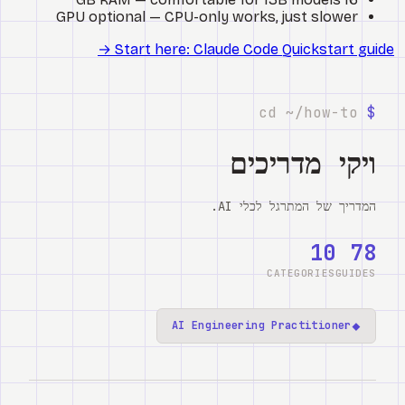
GPU optional — CPU-only works, just slower
Start here: Claude Code Quickstart guide →
cd ~/how-to
$
ויקי מדריכים
המדריך של המתרגל לכלי AI.
10
78
CATEGORIES
GUIDES
◆
AI Engineering Practitioner