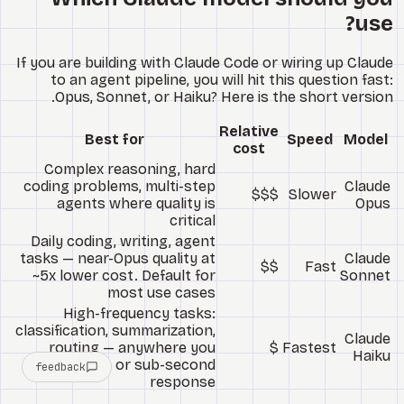
use?
If you are building with Claude Code or wiring up Claude
to an agent pipeline, you will hit this question fast:
Opus, Sonnet, or Haiku? Here is the short version.
Relative
Best for
Speed
Model
cost
Complex reasoning, hard
coding problems, multi-step
Claude
$$$
Slower
agents where quality is
Opus
critical
Daily coding, writing, agent
tasks — near-Opus quality at
Claude
$$
Fast
~5x lower cost. Default for
Sonnet
most use cases
High-frequency tasks:
classification, summarization,
Claude
routing — anywhere you
$
Fastest
Haiku
need scale or sub-second
feedback
response