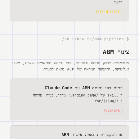
הקשר
INTERMEDIATE
$ cd ~/how-to/abm-pipeline/
צינור ABM
אוטומציית שיווק מבוסס חשבונות, דפי נחיתה מותאמים אישית, מעקב
אנליטיקה, והתנועה המלאה של ABM מאות לסגירה.
בניית דפי נחיתה ABM עם Claude Code
ה-skill של /landing-page: מחקר, בנייה, פריסה
ב-/for/{slug}
ADVANCED
ארכיטקטורת התאמה אישית ABM