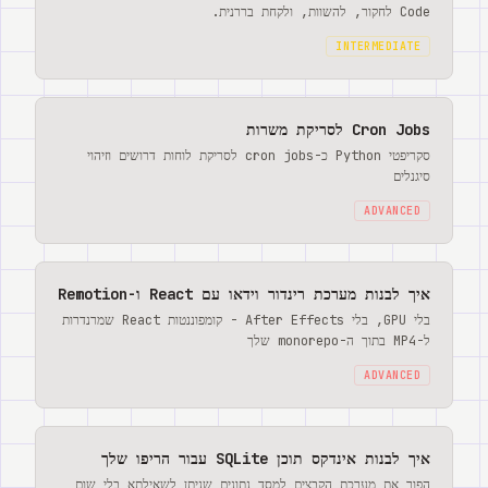
Code לחקור, להשוות, ולקחת בררנית.
INTERMEDIATE
Cron Jobs לסריקת משרות
סקריפטי Python כ-cron jobs לסריקת לוחות דרושים וזיהוי
סיגנלים
ADVANCED
איך לבנות מערכת רינדור וידאו עם React ו-Remotion
בלי GPU, בלי After Effects - קומפוננטות React שמרנדרות
ל-MP4 בתוך ה-monorepo שלך
ADVANCED
איך לבנות אינדקס תוכן SQLite עבור הריפו שלך
הפוך את מערכת הקבצים למסד נתונים שניתן לשאילתא בלי שום