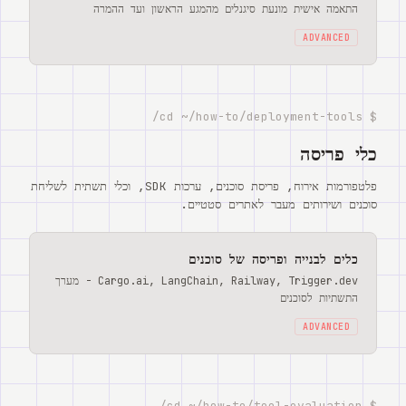
התאמה אישית מונעת סיגנלים מהמגע הראשון ועד ההמרה
ADVANCED
$ cd ~/how-to/deployment-tools/
כלי פריסה
פלטפורמות אירוח, פריסת סוכנים, ערכות SDK, וכלי תשתית לשליחת
סוכנים ושירותים מעבר לאתרים סטטיים.
כלים לבנייה ופריסה של סוכנים
Cargo.ai, LangChain, Railway, Trigger.dev - מערך
התשתיות לסוכנים
ADVANCED
$ cd ~/how-to/tool-evaluation/