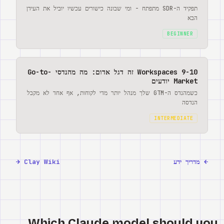
תפקיד ה-SDR מתפתח - ומי שבונה כישורים עכשיו יוביל את העידן
הבא
BEGINNER
9-10 Workspaces זה דגל אדום: מה מהנדסי Go-to-
Market יודעים
כשמהנדס ה-GTM שלך מנהל יותר מדי לקוחות, אף אחד לא מקבל
הנדסה
INTERMEDIATE
←
מדריך ידע
Clay Wiki
→
Which Claude model should you