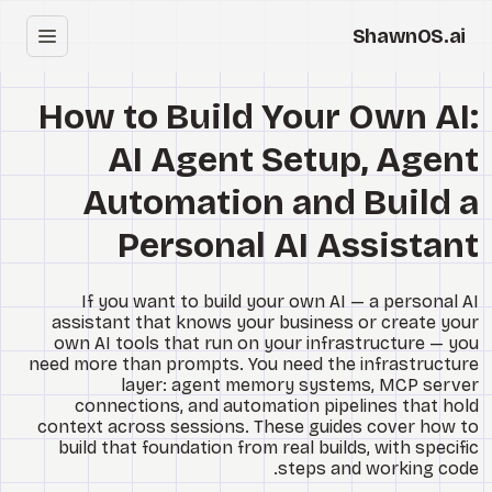
ShawnOS.ai
עב
How to Build Your Own AI:
בית
AI Agent Setup, Agent
Clearbox
↗
Automation and Build a
בלוג
Personal AI Assistant
Shows
If you want to build your own AI — a personal AI
assistant that knows your business or create your
Cracked GTM
own AI tools that run on your infrastructure — you
need more than prompts. You need the infrastructure
layer: agent memory systems, MCP server
Knowledge
connections, and automation pipelines that hold
context across sessions. These guides cover how to
Reddit
build that foundation from real builds, with specific
steps and working code.